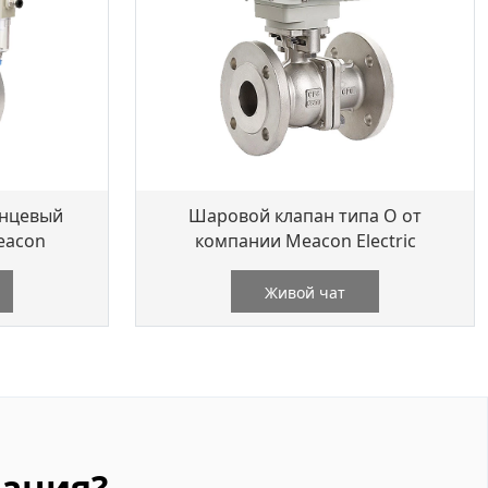
анцевый
Шаровой клапан типа O от
eacon
компании Meacon Electric
Живой чат
ация?