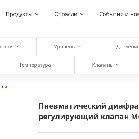
Продукты
Отрасли
События и но
кости
Уровень
Давлени
Температура
Клапаны
аны
Пневматический диафра
регулирующий клапан M