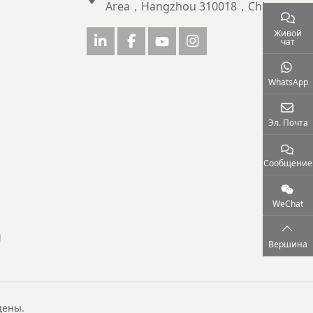
Area，Hangzhou 310018，China
Живой
чат
WhatsApp
Эл. Почта
Сообщение
WeChat
Вершина
щены.