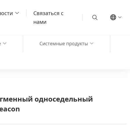
вости
Связаться с
нами
е
Системные продукты
гменный односедельный
eacon