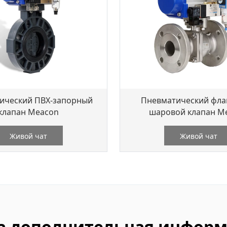
ический ПВХ-запорный
Пневматический фл
клапан Meacon
шаровой клапан M
Живой чат
Живой чат
а дополнительная информ