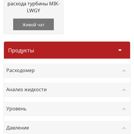
расхода турбины MIK-
LWGY
Живой чат
Продукты
Расходомер
Анализ жидкости
Уровень
Давление