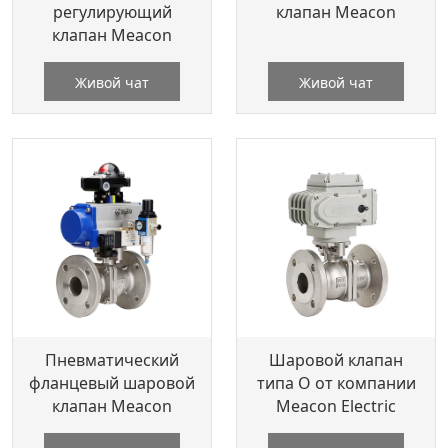
регулирующий
клапан Meacon
клапан Meacon
Живой чат
Живой чат
Пневматический
Шаровой клапан
фланцевый шаровой
типа O от компании
клапан Meacon
Meacon Electric