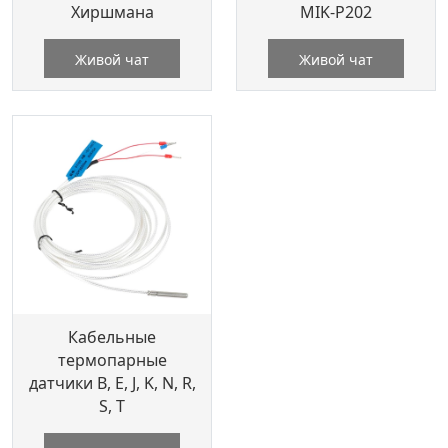
Хиршмана
MIK-P202
Живой чат
Живой чат
Кабельные
термопарные
датчики B, E, J, K, N, R,
S, T