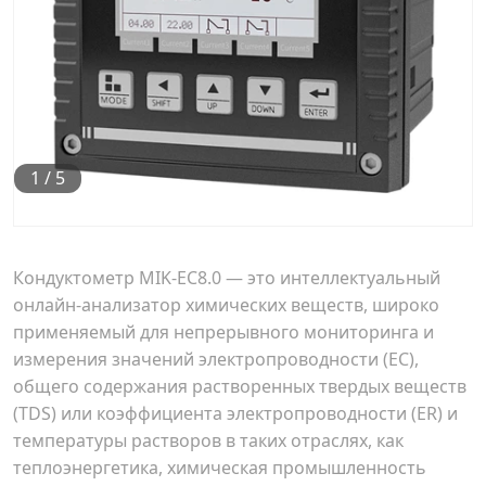
1
/
5
Кондуктометр MIK-EC8.0 — это интеллектуальный
онлайн-анализатор химических веществ, широко
применяемый для непрерывного мониторинга и
измерения значений электропроводности (EC),
общего содержания растворенных твердых веществ
(TDS) или коэффициента электропроводности (ER) и
температуры растворов в таких отраслях, как
теплоэнергетика, химическая промышленность