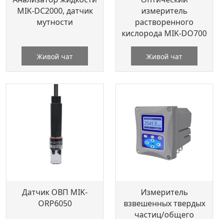
MIK-DC2000, датчик
измеритель
мутности
растворенного
кислорода MIK-DO700
Живой чат
Живой чат
Датчик ОВП MIK-
Измеритель
ORP6050
взвешенных твердых
частиц/общего