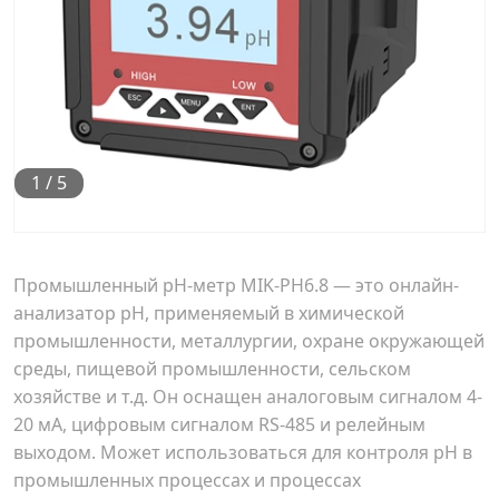
1
/
5
Промышленный pH-метр MIK-PH6.8 — это онлайн-
анализатор pH, применяемый в химической
промышленности, металлургии, охране окружающей
среды, пищевой промышленности, сельском
хозяйстве и т.д. Он оснащен аналоговым сигналом 4-
20 мА, цифровым сигналом RS-485 и релейным
выходом. Может использоваться для контроля pH в
промышленных процессах и процессах