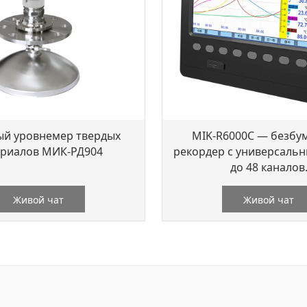
ый уровнемер твердых
MIK-R6000C — безб
риалов МИК-РД904
рекордер с универсаль
до 48 каналов
Живой чат
Живой чат