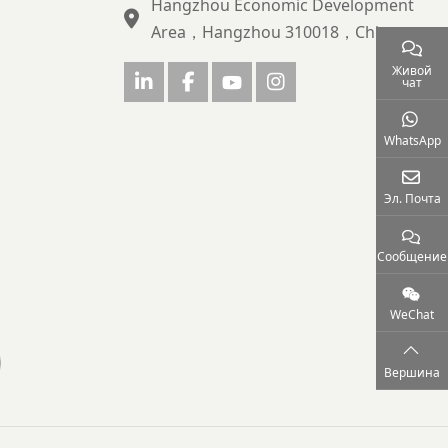
Hangzhou Economic Development
Area，Hangzhou 310018，China
Живой
чат
WhatsApp
Эл. Почта
Сообщение
WeChat
Вершина