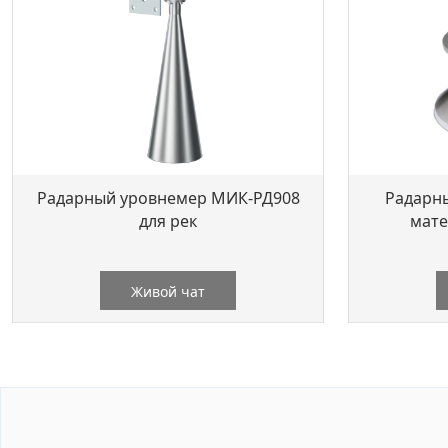
Радарный уровнемер МИК-РД908
Радарн
для рек
мате
Живой чат