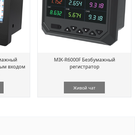
умажный
MIK-R6000F Безбумажный
ным входом
регистратор
.
Живой чат