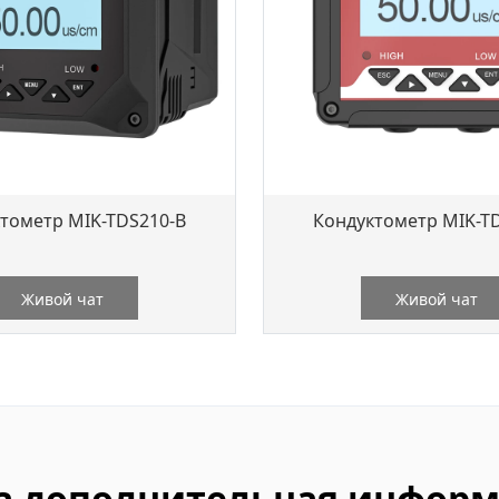
тометр MIK-TDS210-B
Кондуктометр MIK-T
Живой чат
Живой чат
а дополнительная информ