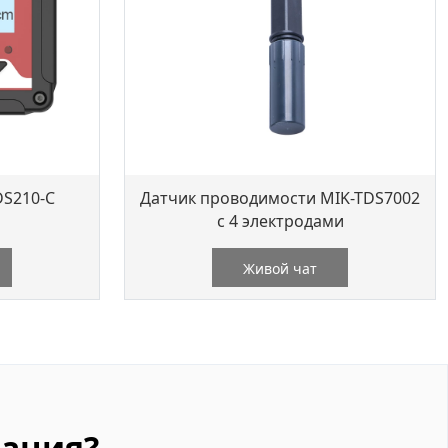
DS210-C
Датчик проводимости MIK-TDS7002
с 4 электродами
Живой чат
ация?