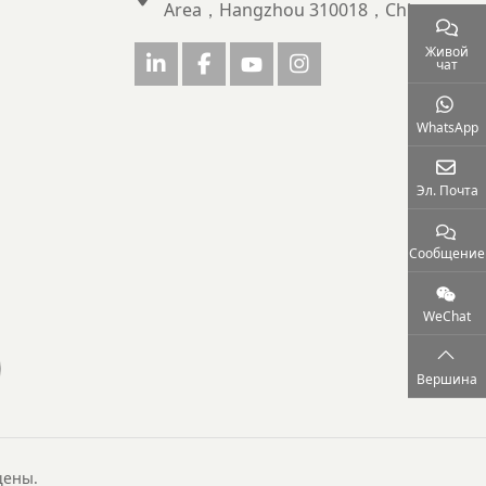
Area，Hangzhou 310018，China
Живой
чат
WhatsApp
Эл. Почта
Сообщение
WeChat
Вершина
щены.