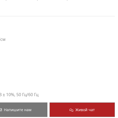
/см
± 10%, 50 Гц/60 Гц
Напишите нам
Живой чат