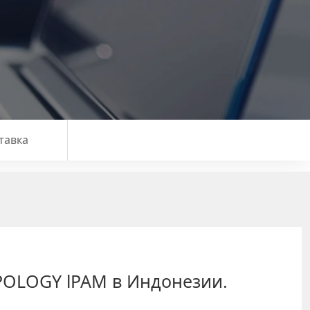
тавка
POLOGY lPAM в Индонезии.