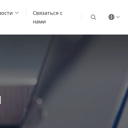
вости
Связаться с
нами
Й