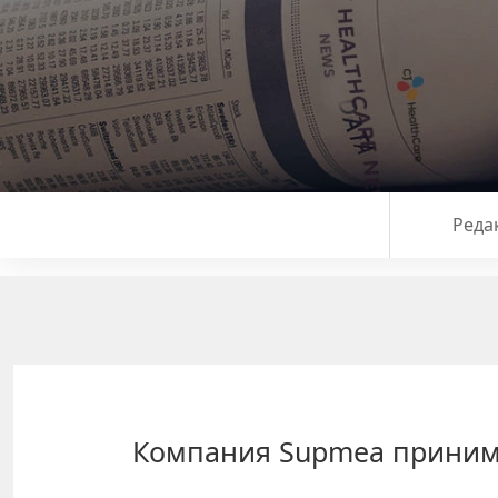
Реда
Компания Supmea принима