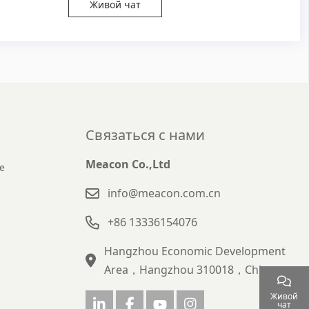
Живой чат
Связаться с нами
Meacon Co.,Ltd
е
info@meacon.com.cn
+86 13336154076
Hangzhou Economic Development
Area，Hangzhou 310018，China
Живой
чат