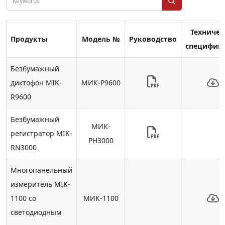
Техничес
Продукты
Модель №
Руководство
специфик
Безбумажный
диктофон MIK-
МИК-Р9600
R9600
Безбумажный
МИК-
регистратор MIK-
РН3000
RN3000
Многопанельный
измеритель MIK-
1100 со
МИК-1100
светодиодным