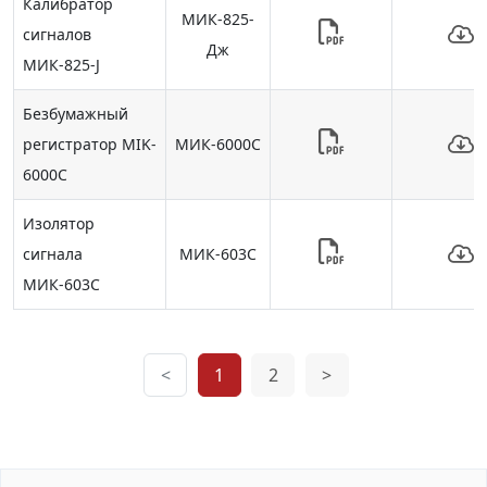
Калибратор
МИК-825-
сигналов
Дж
МИК-825-J
Безбумажный
регистратор MIK-
МИК-6000С
6000C
Изолятор
сигнала
МИК-603С
МИК-603С
<
1
2
>