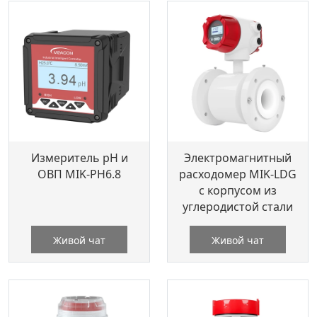
Измеритель pH и
Электромагнитный
ОВП MIK-PH6.8
расходомер MIK-LDG
с корпусом из
углеродистой стали
Живой чат
Живой чат